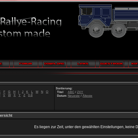
Sortierung:
E
F
G
H
I
J
K
L
M
N
O
Titel
ABC
/
ZXY
U
V
W
X
Y
Z
0-9
Datum
Neueste
/
Älteste
ersicht
Es liegen zur Zeit, unter den gewählten Einstellungen, keine 