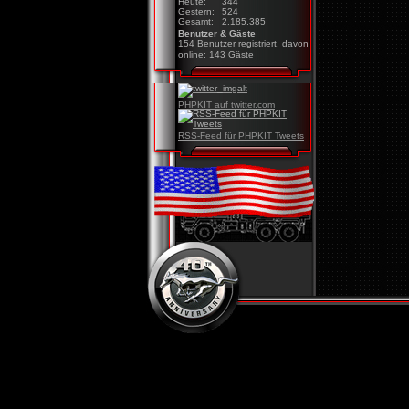
Heute:
344
Gestern:
524
Gesamt:
2.185.385
Benutzer & Gäste
154 Benutzer registriert, davon
online: 143 Gäste
PHPKIT auf twitter.com
RSS-Feed für PHPKIT Tweets