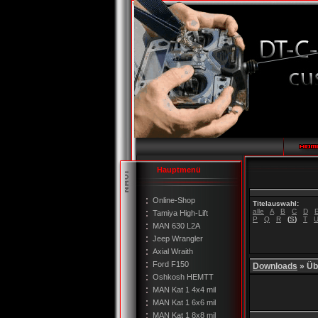
Hauptmenü
Online-Shop
Titelauswahl:
alle
A
B
C
D
Tamiya High-Lift
P
Q
R
(
S
)
T
MAN 630 L2A
Jeep Wrangler
Axial Wraith
Ford F150
Downloads
» Üb
Oshkosh HEMTT
MAN Kat 1 4x4 mil
MAN Kat 1 6x6 mil
MAN Kat 1 8x8 mil