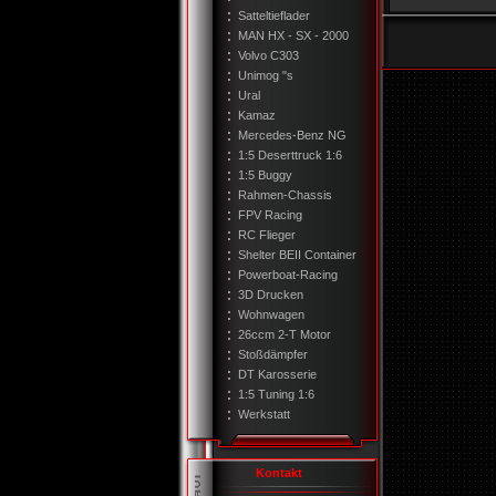
Satteltieflader
MAN HX - SX - 2000
Volvo C303
Unimog "s
Ural
Kamaz
Mercedes-Benz NG
1:5 Deserttruck 1:6
1:5 Buggy
Rahmen-Chassis
FPV Racing
RC Flieger
Shelter BEII Container
Powerboat-Racing
3D Drucken
Wohnwagen
26ccm 2-T Motor
Stoßdämpfer
DT Karosserie
1:5 Tuning 1:6
Werkstatt
Kontakt