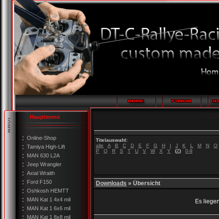
Hauptmenü
Online-Shop
Titelauswahl:
alle
A
B
C
D
E
F
G
H
I
J
K
L
M
N
O
Tamiya High-Lift
P
Q
R
S
T
U
V
W
X
Y
(
Z
)
0-9
MAN 630 L2A
Jeep Wrangler
Axial Wraith
Ford F150
Downloads
» Übersicht
Oshkosh HEMTT
MAN Kat 1 4x4 mil
Es liege
MAN Kat 1 6x6 mil
MAN Kat 1 8x8 mil