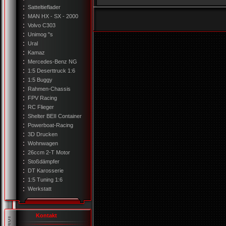
Satteltieflader
MAN HX - SX - 2000
Volvo C303
Unimog "s
Ural
Kamaz
Mercedes-Benz NG
1:5 Deserttruck 1:6
1:5 Buggy
Rahmen-Chassis
FPV Racing
RC Flieger
Shelter BEII Container
Powerboat-Racing
3D Drucken
Wohnwagen
26ccm 2-T Motor
Stoßdämpfer
DT Karosserie
1:5 Tuning 1:6
Werkstatt
Kontakt