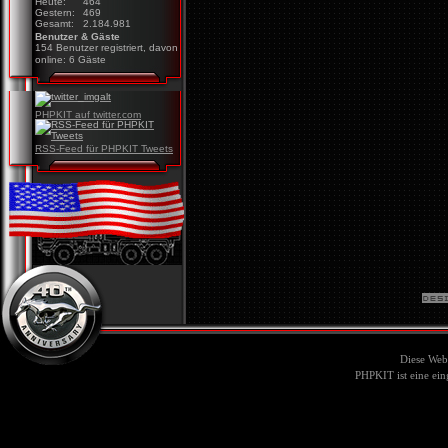
Heute:
464
Gestern:
469
Gesamt:
2.184.981
Benutzer & Gäste
154 Benutzer registriert, davon
online: 6 Gäste
PHPKIT auf twitter.com
RSS-Feed für PHPKIT Tweets
Diese Web
PHPKIT ist eine ei