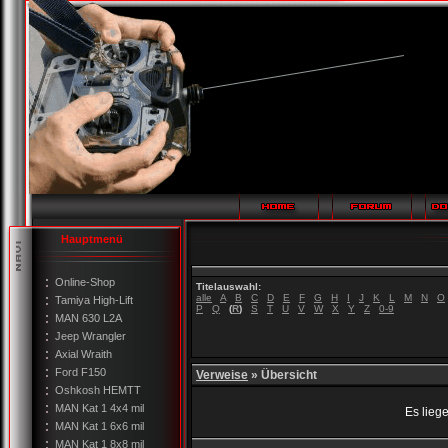
Hauptmenü
Online-Shop
Titelauswahl:
alle
A
B
C
D
E
F
G
H
I
J
K
L
M
N
O
Tamiya High-Lift
P
Q
(
R
)
S
T
U
V
W
X
Y
Z
0-9
MAN 630 L2A
Jeep Wrangler
Axial Wraith
Ford F150
Verweise
» Übersicht
Oshkosh HEMTT
MAN Kat 1 4x4 mil
Es liege
MAN Kat 1 6x6 mil
MAN Kat 1 8x8 mil