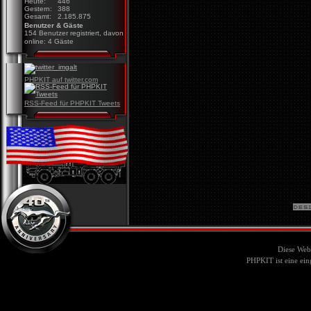
Heute:
446
Gestern:
388
Gesamt:
2.185.875
Benutzer & Gäste
154 Benutzer registriert, davon
online: 4 Gäste
PHPKIT auf twitter.com
RSS-Feed für PHPKIT Tweets
Diese Web
PHPKIT ist eine ei