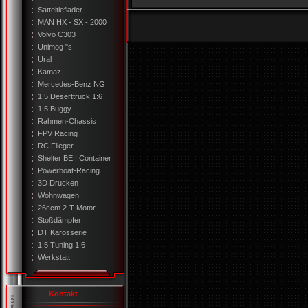
Satteltieflader
MAN HX - SX - 2000
Volvo C303
Unimog "s
Ural
Kamaz
Mercedes-Benz NG
1:5 Deserttruck 1:6
1:5 Buggy
Rahmen-Chassis
FPV Racing
RC Flieger
Shelter BEII Container
Powerboat-Racing
3D Drucken
Wohnwagen
26ccm 2-T Motor
Stoßdämpfer
DT Karosserie
1:5 Tuning 1:6
Werkstatt
Kontakt