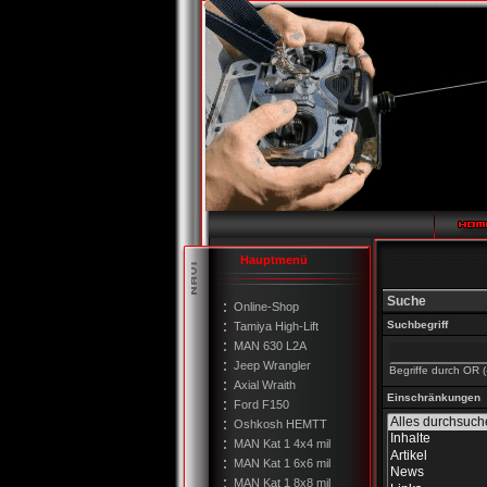
Hauptmenü
Suche
Online-Shop
Suchbegriff
Tamiya High-Lift
MAN 630 L2A
Jeep Wrangler
Begriffe durch OR (
Axial Wraith
Einschränkungen
Ford F150
Oshkosh HEMTT
MAN Kat 1 4x4 mil
MAN Kat 1 6x6 mil
MAN Kat 1 8x8 mil