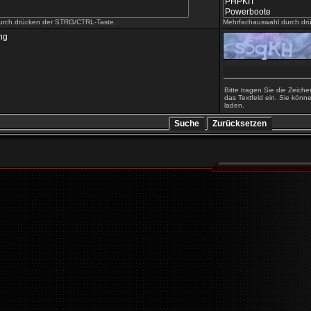
urch drücken der STRG/CTRL-Taste.
Mehrfachauswahl durch dr
ng
Bitte tragen Sie die Zeiche
das Textfeld ein. Sie könne
laden.