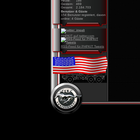
Heute:
186
Gestern:
469
Gesamt:
2.184.703
Benutzer & Gäste
154 Benutzer registriert, davon
online: 4 Gäste
PHPKIT auf twitter.com
RSS-Feed für PHPKIT Tweets