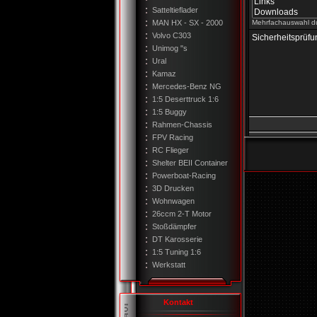
Satteltieflader
MAN HX - SX - 2000
Mehrfachauswahl d
Volvo C303
Sicherheitsprüfu
Unimog "s
Ural
Kamaz
Mercedes-Benz NG
1:5 Deserttruck 1:6
1:5 Buggy
Rahmen-Chassis
FPV Racing
RC Flieger
Shelter BEII Container
Powerboat-Racing
3D Drucken
Wohnwagen
26ccm 2-T Motor
Stoßdämpfer
DT Karosserie
1:5 Tuning 1:6
Werkstatt
Kontakt