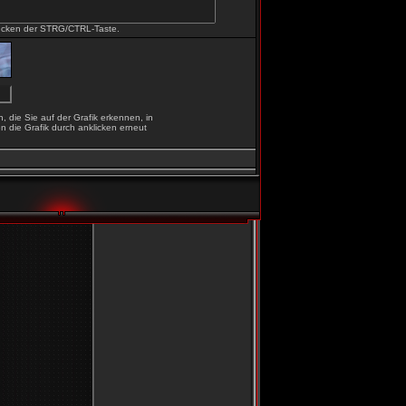
ücken der STRG/CTRL-Taste.
n, die Sie auf der Grafik erkennen, in
n die Grafik durch anklicken erneut