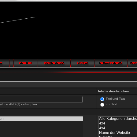
Inhalte durchsuchen
Titel und Text
-) bzw. AND (+) verknüpfen.
nur Titel