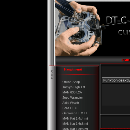
Hauptmenü
Funktion deaktiv
Online-Shop
Tamiya High-Lift
MAN 630 L2A
Jeep Wrangler
Axial Wraith
Ford F150
Oshkosh HEMTT
MAN Kat 1 4x4 mil
MAN Kat 1 6x6 mil
MAN Kat 1 8x8 mil