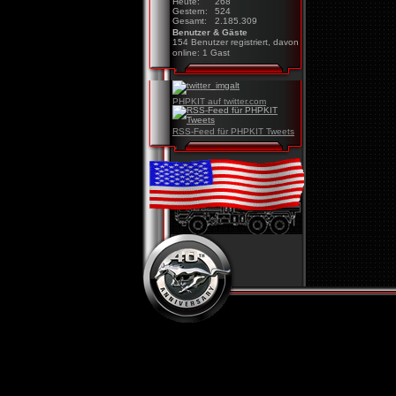
Heute:
268
Gestern:
524
Gesamt:
2.185.309
Benutzer & Gäste
154 Benutzer registriert, davon
online: 1 Gast
PHPKIT auf twitter.com
RSS-Feed für PHPKIT Tweets