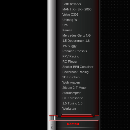
Satteltieflader
MAN HX - SX - 2000
Volvo C303
Unimog "s
Ural
Kamaz
Mercedes-Benz NG
1:5 Deserttruck 1:6
1:5 Buggy
Rahmen-Chassis
FPV Racing
RC Flieger
Shelter BEII Container
Powerboat-Racing
3D Drucken
Wohnwagen
26ccm 2-T Motor
Stoßdämpfer
DT Karosserie
1:5 Tuning 1:6
Werkstatt
Kontakt