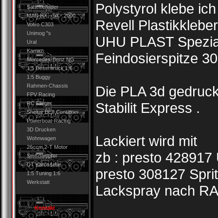
Polystyrol klebe ich 
Satteltieflader
MAN HX - SX - 2000
Revell Plastikklebe
Volvo C303
Unimog "s
UHU PLAST Spezial 
Ural
Kamaz
Feindosierspitze 3
Mercedes-Benz NG
1:5 Deserttruck 1:6
1:5 Buggy
Rahmen-Chassis
Die PLA 3d gedruck
FPV Racing
Stabilit Express .
RC Flieger
Shelter BEII Container
Powerboat-Racing
3D Drucken
Lackiert wird mit
Wohnwagen
26ccm 2-T Motor
zb : presto 428917 
Stoßdämpfer
DT Karosserie
presto 308127 Spri
1:5 Tuning 1:6
Werkstatt
Lackspray nach RAL
Kontakt