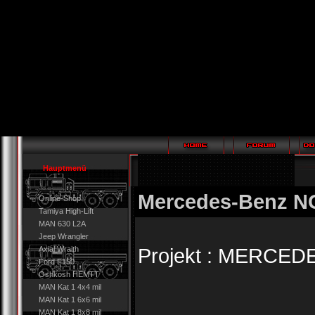
Hauptmenü
Mercedes-Benz N
Online-Shop
Tamiya High-Lift
MAN 630 L2A
Jeep Wrangler
Projekt : MERCED
Axial Wraith
Ford F150
Oshkosh HEMTT
MAN Kat 1 4x4 mil
MAN Kat 1 6x6 mil
MAN Kat 1 8x8 mil