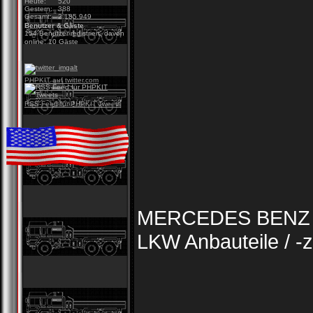
Heute:
520
Gestern:
388
Gesamt:
2.185.949
Benutzer & Gäste
154 Benutzer registriert, davon
online: 10 Gäste
PHPKIT auf twitter.com
RSS-Feed für PHPKIT Tweets
MERCEDES BENZ 
LKW Anbauteile /