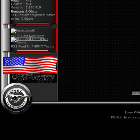
Heute:
447
Gestern:
534
Gesamt:
2.186.410
Benutzer & Gäste
154 Benutzer registriert, davon
online: 9 Gäste
PHPKIT auf twitter.com
RSS-Feed für PHPKIT Tweets
Diese Web
PHPKIT ist eine ei