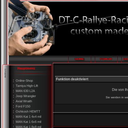
Hauptmenü
Funktion deaktiviert
Online-Shop
Tamiya High-Lift
Die von I
MAN 630 L2A
Jeep Wrangler
Sie werden in we
Axial Wraith
Ford F150
Oshkosh HEMTT
MAN Kat 1 4x4 mil
MAN Kat 1 6x6 mil
MAN Kat 1 8x8 mil