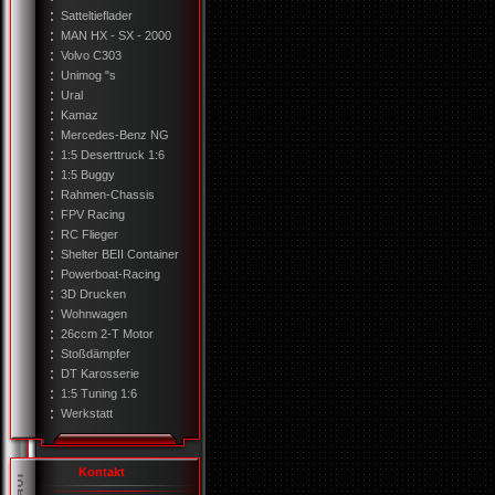
Satteltieflader
MAN HX - SX - 2000
Volvo C303
Unimog "s
Ural
Kamaz
Mercedes-Benz NG
1:5 Deserttruck 1:6
1:5 Buggy
Rahmen-Chassis
FPV Racing
RC Flieger
Shelter BEII Container
Powerboat-Racing
3D Drucken
Wohnwagen
26ccm 2-T Motor
Stoßdämpfer
DT Karosserie
1:5 Tuning 1:6
Werkstatt
Kontakt