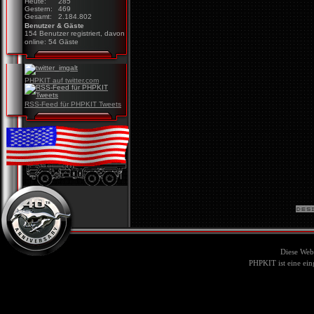
Heute:
285
Gestern:
469
Gesamt:
2.184.802
Benutzer & Gäste
154 Benutzer registriert, davon
online: 54 Gäste
PHPKIT auf twitter.com
RSS-Feed für PHPKIT Tweets
Diese Web
PHPKIT ist eine ei