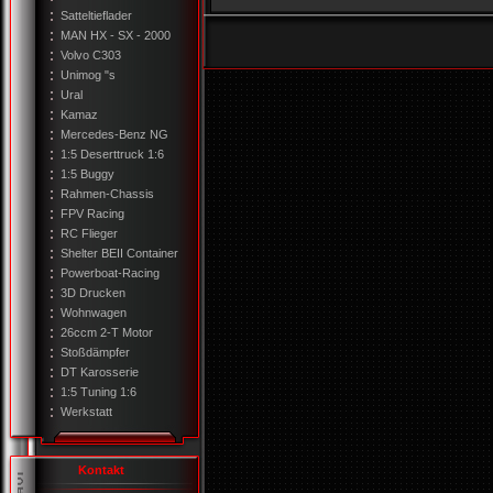
Satteltieflader
MAN HX - SX - 2000
Volvo C303
Unimog "s
Ural
Kamaz
Mercedes-Benz NG
1:5 Deserttruck 1:6
1:5 Buggy
Rahmen-Chassis
FPV Racing
RC Flieger
Shelter BEII Container
Powerboat-Racing
3D Drucken
Wohnwagen
26ccm 2-T Motor
Stoßdämpfer
DT Karosserie
1:5 Tuning 1:6
Werkstatt
Kontakt