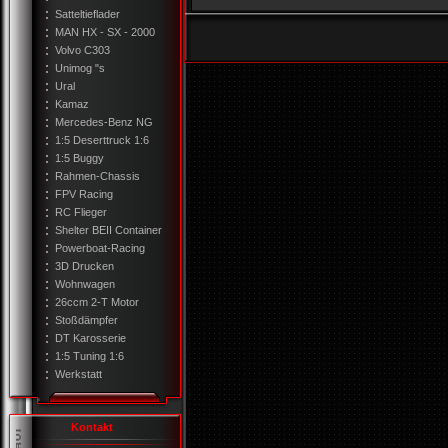
Satteltieflader
MAN HX - SX - 2000
Volvo C303
Unimog "s
Ural
Kamaz
Mercedes-Benz NG
1:5 Deserttruck 1:6
1:5 Buggy
Rahmen-Chassis
FPV Racing
RC Flieger
Shelter BEII Container
Powerboat-Racing
3D Drucken
Wohnwagen
26ccm 2-T Motor
Stoßdämpfer
DT Karosserie
1:5 Tuning 1:6
Werkstatt
Kontakt