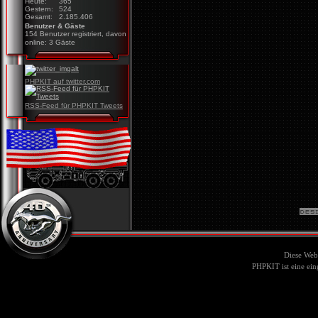
Heute:
365
Gestern:
524
Gesamt:
2.185.406
Benutzer & Gäste
154 Benutzer registriert, davon
online: 3 Gäste
PHPKIT auf twitter.com
RSS-Feed für PHPKIT Tweets
Diese Web
PHPKIT ist eine ei