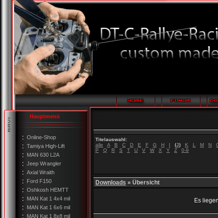
Hauptmenü
Online-Shop
Titelauswahl:
alle
A
B
C
D
E
F
G
H
I
(
J
)
K
L
M
N
Tamiya High-Lift
P
Q
R
S
T
U
V
W
X
Y
Z
0-9
MAN 630 L2A
Jeep Wrangler
Axial Wraith
Ford F150
Downloads
» Übersicht
Oshkosh HEMTT
MAN Kat 1 4x4 mil
Es liege
MAN Kat 1 6x6 mil
MAN Kat 1 8x8 mil