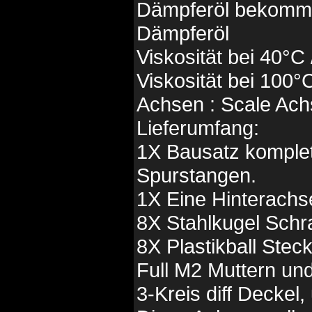
Dämpferöl bekommen
Dämpferöl
Viskosität bei 40°C
Viskosität bei 100°
Achsen : Scale Ach
Lieferumfang:
1X Bausatz komplet
Spurstangen.
1X Eine Hinterachse
8X Stahlkugel Schr
8X Plastikball Stec
Full M2 Muttern un
3-Kreis diff Decke