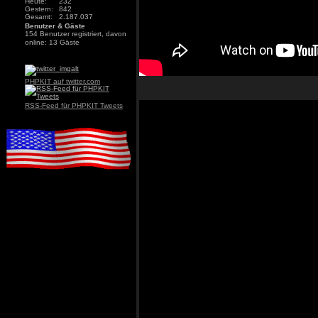
Heute:
232
Gestern:
842
Gesamt:
2.187.037
Benutzer & Gäste
154 Benutzer registriert, davon
online: 13 Gäste
PHPKIT auf twitter.com
RSS-Feed für PHPKIT Tweets