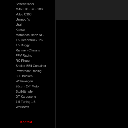
Satteltieflader
MAN HX - SX - 2000
Volvo C303
Unimog "s
Ural
Kamaz
Mercedes-Benz NG
1:5 Deserttruck 1:6
1:5 Buggy
Rahmen-Chassis
FPV Racing
RC Flieger
Shelter BEII Container
Powerboat-Racing
3D Drucken
Wohnwagen
26ccm 2-T Motor
Stoßdämpfer
DT Karosserie
1:5 Tuning 1:6
Werkstatt
Kontakt